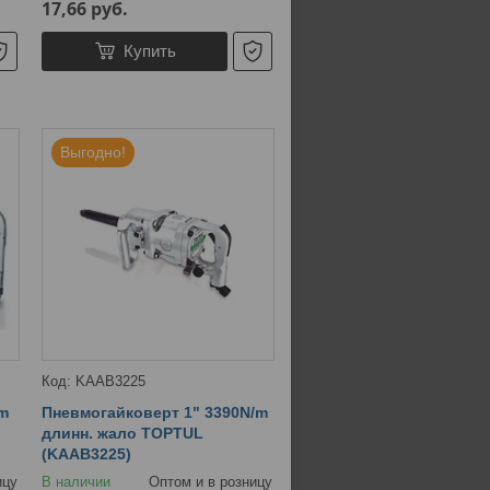
17,66
руб.
Купить
Выгодно!
KAAB3225
m
Пневмогайковерт 1" 3390N/m
длинн. жало TOPTUL
(KAAB3225)
ицу
В наличии
Оптом и в розницу