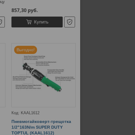
ицу
857,30
руб.
Купить
Выгодно!
KAAL1612
Пневмогайковерт-трещотка
1/2"163N/m SUPER DUTY
TOPTUL (KAAL1612)