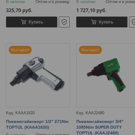
В наличии
Оптом и в розницу
В наличии
Оптом и в розн
325,70
руб.
1 727,10
руб.
Купить
Купить
Выгодно!
Выгодно!
KAAA1620
KAAJ2480
Пневмогайковерт 1/2" 271Nm
Пневмогайковерт 3/4"
TOPTUL (KAAA1620)
1085N/m SUPER DUTY
TOPTUL (KAAJ2480)
В наличии
Оптом и в розницу