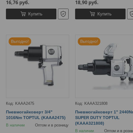
16,76
руб.
18,90
руб.
Купить
Купить
Выгодно!
Выгодно!
KAAA2475
KAAA321808
Пневмогайковерт 3/4"
Пневмогайковерт 1" 2440N
1016Nm TOPTUL (KAAA2475)
SUPER DUTY TOPTUL
(KAAA321808)
В наличии
Оптом и в розницу
В наличии
Оптом и в розн