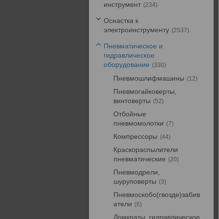
инструмент
234
Оснастка к
электроинструменту
2537
Пневматическое и
гидравлическое
оборудование
330
Пневмошлифмашины
12
Пневмогайковерты,
винтоверты
52
Отбойные
пневмомолотки
7
Компрессоры
44
Краскораспылители
пневматические
20
Пневмодрели,
шуруповерты
3
Пневмоскобо(гвозде)забив
атели
6
Домкраты, гидравлическое