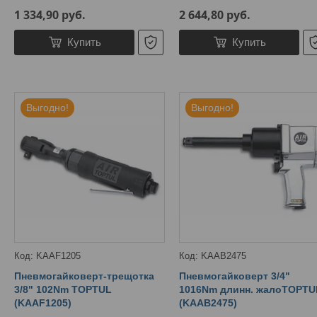
1 334,90
руб.
2 644,80
руб.
Купить
Купить
Выгодно!
Выгодно!
KAAF1205
KAAB2475
Пневмогайковерт-трещотка
Пневмогайковерт 3/4"
3/8" 102Nm TOPTUL
1016Nm длинн. жалоTOPTU
(KAAF1205)
(KAAB2475)