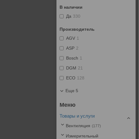
В наличии
Да
330
Производитель
AGV
1
ASP
2
Bosch
1
DGM
21
ECO
128
Еще 5
Товары и услуги
Вентиляция
177
Измерительный