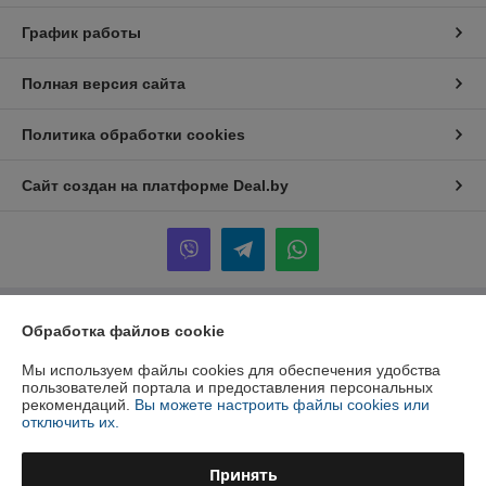
График работы
Полная версия сайта
Политика обработки cookies
Сайт создан на платформе Deal.by
Информация для покупателя
Обработка файлов cookie
Юридическое лицо:
ООО "Инжеком"
Мы используем файлы cookies для обеспечения удобства
г. Минск, ул. Шабаны, 14а, к.40
пользователей портала и предоставления персональных
рекомендаций.
Вы можете настроить файлы cookies или
Регистрационный номер ЕГР: 192939798
отключить их.
УНП: 192939798
Принять
Регистрационный орган: Минский горисполком