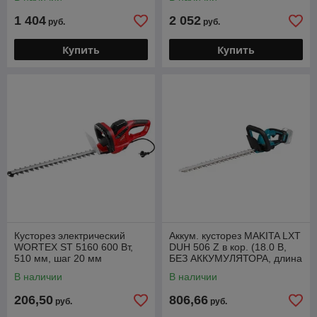
мм, вес 3.8
1 404
2 052
руб.
руб.
Купить
Купить
Кусторез электрический
Аккум. кусторез MAKITA LXT
WORTEX ST 5160 600 Вт,
DUH 506 Z в кор. (18.0 В,
510 мм, шаг 20 мм
БЕЗ АККУМУЛЯТОРА, длина
ножа 500 мм, шаг ножа: 20
В наличии
В наличии
мм, вес
206,50
806,66
руб.
руб.