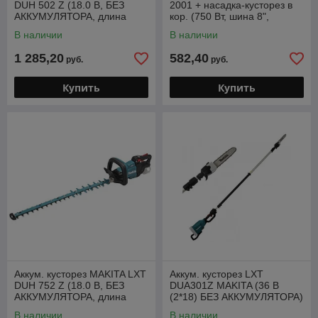
DUH 502 Z (18.0 В, БЕЗ
2001 + насадка-кусторез в
АККУМУЛЯТОРА, длина
кор. (750 Вт, шина 8",
ножа 500 мм, шаг ножа: 23
автосмазка, телескоп.
В наличии
В наличии
мм, вес 4.1
штанга до 2 м)
1 285,20
582,40
руб.
руб.
Купить
Купить
Аккум. кусторез MAKITA LXT
Аккум. кусторез LXT
DUH 752 Z (18.0 В, БЕЗ
DUA301Z MAKITA (36 В
АККУМУЛЯТОРА, длина
(2*18) БЕЗ АККУМУЛЯТОРА)
ножа 750 мм, шаг ножа: 24
В наличии
В наличии