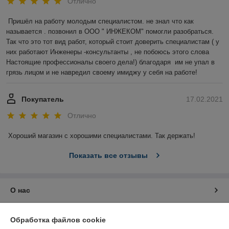
Отлично
Пришёл на работу молодым специалистом. не знал что как 
называется . позвонил в ООО " ИНЖЕКОМ" помогли разобраться. 
Так что это тот вид работ, который стоит доверить специалистам ( у 
них работают Инженеры -консультанты , не побоюсь этого слова 
Настоящие профессионалы своего дела!) благодаря  им не упал в 
грязь лицом и не навредил своему имиджу у себя на работе!
Покупатель
17.02.2021
Отлично
Хороший магазин с хорошими специалистами. Так держать!
Показать все отзывы
О нас
Контакты
Обработка файлов cookie