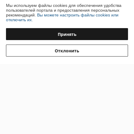
Доставка и оплата
Мы используем файлы cookies для обеспечения удобства
пользователей портала и предоставления персональных
рекомендаций.
Вы можете настроить файлы cookies или
График работы
отключить их.
Полная версия сайта
Принять
Политика обработки cookies
Отклонить
Сайт создан на платформе Deal.by
Информация для покупателя
Юридическое лицо:
ООО "Инжеком"
г. Минск, ул. Шабаны, 14а, к.40
Регистрационный номер ЕГР: 192939798