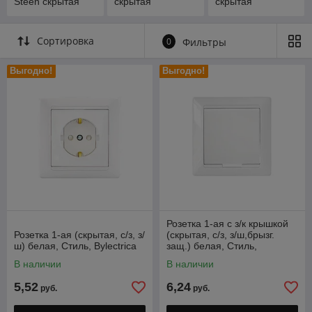
Steen cкрытая
скрытая
скрытая
установка
установка
установка
Сортировка
0
Фильтры
Выгодно!
Выгодно!
Розетка 1-ая с з/к крышкой
Розетка 1-ая (скрытая, с/з, з/
(скрытая, с/з, з/ш,брызг.
ш) белая, Стиль, Bylectrica
защ.) белая, Стиль,
Bylectrica
В наличии
В наличии
5,52
6,24
руб.
руб.