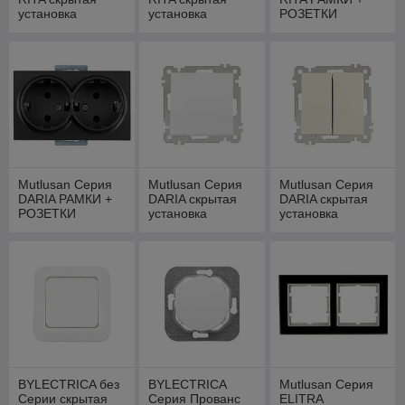
установка
установка
РОЗЕТКИ
(винтов. зажим)
(пружин. зажим)
скрытая
установка
Mutlusan Серия
Mutlusan Серия
Mutlusan Серия
DARIA РАМКИ +
DARIA скрытая
DARIA скрытая
РОЗЕТКИ
установка
установка
скрытая
(пружин. зажим)
(винтов. зажим)
установка
BYLECTRICA без
BYLECTRICA
Mutlusan Серия
Серии скрытая
Серия Прованс
ELITRA