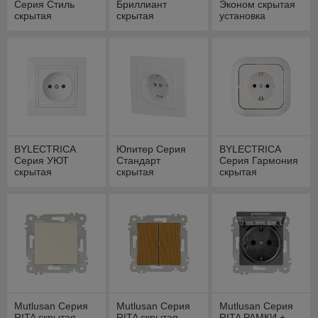
Серия Стиль
Бриллиант
Эконом скрытая
скрытая
скрытая
установка
установка
установка
BYLECTRICA
Юпитер Серия
BYLECTRICA
Серия УЮТ
Стандарт
Серия Гармония
скрытая
скрытая
скрытая
установка
установка
установка
Mutlusan Серия
Mutlusan Серия
Mutlusan Серия
RITA скрытая
RITA скрытая
RITA РАМКИ +