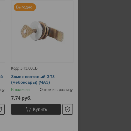
Выгодно!
ЗП3.00СБ
ый
Замок почтовый ЗП3
(Чебоксары) (ЧАЗ)
ицу
В наличии
Оптом и в розницу
7,74
руб.
Купить