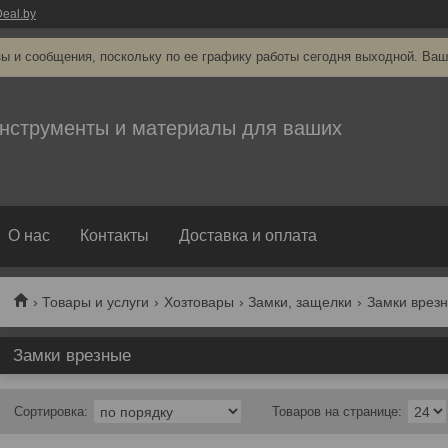
eal.by
ы и сообщения, поскольку по ее графику работы сегодня выходной. Ваш
нструменты и материалы для ваших
О нас
Контакты
Доставка и оплата
Товары и услуги
Хозтовары
Замки, защелки
Замки врез
Замки врезные