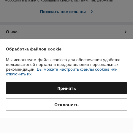
Хороший магазин с хорошими специалистами. Так держать!
Показать все отзывы
О нас
Контакты
Обработка файлов cookie
Доставка и оплата
Мы используем файлы cookies для обеспечения удобства
пользователей портала и предоставления персональных
рекомендаций.
Вы можете настроить файлы cookies или
График работы
отключить их.
Полная версия сайта
Принять
Политика обработки cookies
Отклонить
Сайт создан на платформе Deal.by