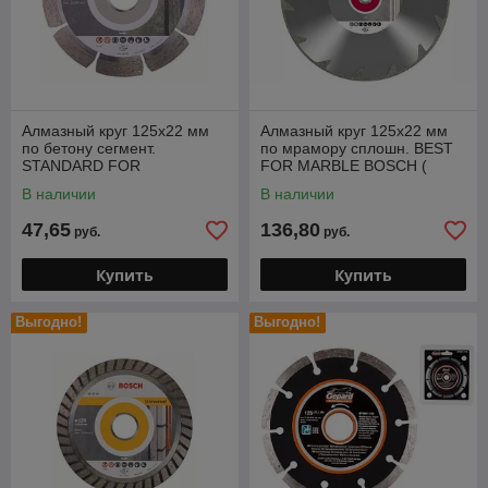
Алмазный круг 125х22 мм
Алмазный круг 125х22 мм
по бетону сегмент.
по мрамору сплошн. BEST
STANDARD FOR
FOR MARBLE BOSCH (
CONCRETE BOSCH ( сухая
сухая резка)
В наличии
В наличии
резка)
47,65
136,80
руб.
руб.
Купить
Купить
Выгодно!
Выгодно!