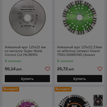
Алмазный круг 125х22 мм
Алмазный круг 125х22,23мм
по металлу Super Metal
по ж/бетону сегмент Grand
Correct Cut HILBERG
TRIO-DIAMOND (Аналог
(Назначение: сталь,
TR702)
В наличии
В наличии
цветные металлы,
50,14
25,72
руб.
руб.
Купить
Купить
Выгодно!
Выгодно!