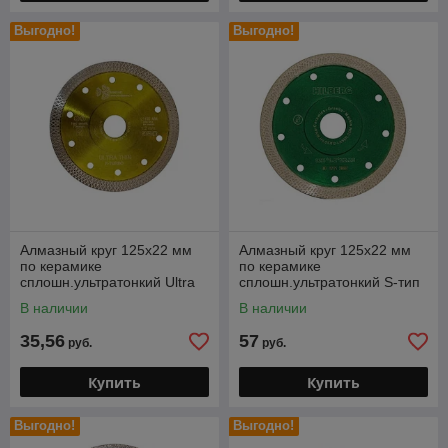
Выгодно!
Выгодно!
Алмазный круг 125х22 мм
Алмазный круг 125х22 мм
по керамике
по керамике
сплошн.ультратонкий Ultra
сплошн.ультратонкий S-тип
Thin X-Turbo TRIO-
Turbo HILBERG (1,22мм)
В наличии
В наличии
DIAMOND (1,2 мм)
35,56
57
руб.
руб.
Купить
Купить
Выгодно!
Выгодно!