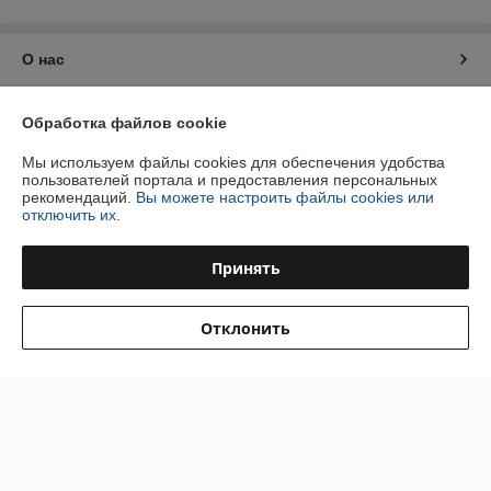
О нас
Контакты
Обработка файлов cookie
Доставка и оплата
Мы используем файлы cookies для обеспечения удобства
пользователей портала и предоставления персональных
рекомендаций.
Вы можете настроить файлы cookies или
График работы
отключить их.
Полная версия сайта
Принять
Политика обработки cookies
Отклонить
Сайт создан на платформе Deal.by