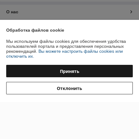
О нас
Контакты
Обработка файлов cookie
Доставка и оплата
Мы используем файлы cookies для обеспечения удобства
пользователей портала и предоставления персональных
рекомендаций.
Вы можете настроить файлы cookies или
График работы
отключить их.
Полная версия сайта
Принять
Политика обработки cookies
Отклонить
Сайт создан на платформе Deal.by