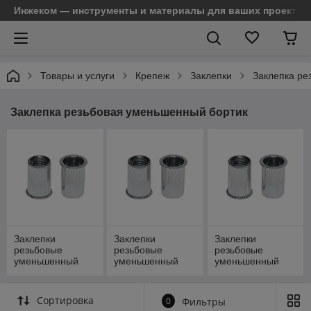
Инжеком — инструменты и материалы для ваших проектов
Товары и услуги
Крепеж
Заклепки
Заклепка ре
Заклепка резьбовая уменьшенный бортик
Заклепки
Заклепки
Заклепки
резьбовые
резьбовые
резьбовые
уменьшенный
уменьшенный
уменьшенный
бортик картонная
бортик зип-лок
бортик короба
упаковка
Сортировка
0
Фильтры