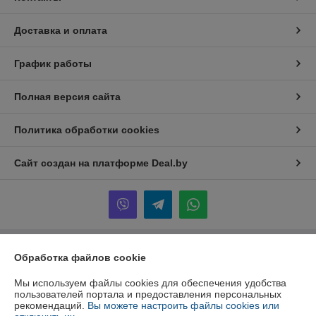
Доставка и оплата
График работы
Полная версия сайта
Политика обработки cookies
Сайт создан на платформе Deal.by
Информация для покупателя
Обработка файлов cookie
Юридическое лицо:
ООО "Инжеком"
Мы используем файлы cookies для обеспечения удобства
г. Минск, ул. Шабаны, 14а, к.40
пользователей портала и предоставления персональных
рекомендаций.
Вы можете настроить файлы cookies или
Регистрационный номер ЕГР: 192939798