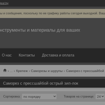
eal.by
ы и сообщения, поскольку по ее графику работы сегодня выходной. Ваш
нструменты и материалы для ваших
О нас
Контакты
Доставка и оплата
...
Крепеж
Саморезы и шурупы
Саморез с прессшайбой
Саморез с прессшайбой острый зип-лок