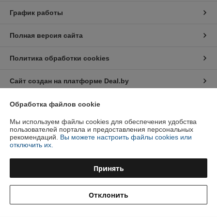
График работы
Полная версия сайта
Политика обработки cookies
Сайт создан на платформе Deal.by
Обработка файлов cookie
Мы используем файлы cookies для обеспечения удобства
пользователей портала и предоставления персональных
рекомендаций.
Вы можете настроить файлы cookies или
отключить их.
Информация для покупателя
Юридическое лицо:
ООО "Инжеком"
Принять
г. Минск, ул. Шабаны, 14а, к.40
Регистрационный номер ЕГР: 192939798
Отклонить
УНП: 192939798
Регистрационный орган: Минский горисполком