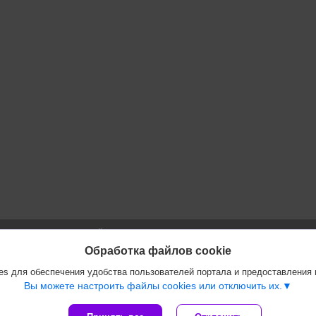
Сайт создан на платформе Deal.by
Политика обработки файлов cookies
Обработка файлов cookie
ООО "Инжеком" |
Пожаловаться на контент
s для обеспечения удобства пользователей портала и предоставления
Select Language
▼
Вы можете настроить файлы cookies или отключить их.