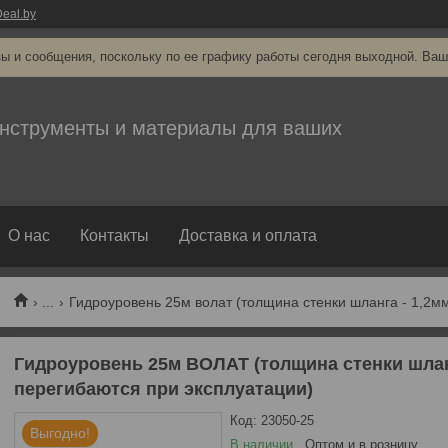
eal.by
ы и сообщения, поскольку по ее графику работы сегодня выходной. Ваш
нструменты и материалы для ваших
О нас
Контакты
Доставка и оплата
...
Гидроуровень 25м волат (толщина стенки шланга - 1,2мм
Гидроуровень 25м ВОЛАТ (толщина стенки шланг
перегибаются при эксплуатации)
Код:
23050-25
Выгодно!
В наличии
Оптом и в розницу