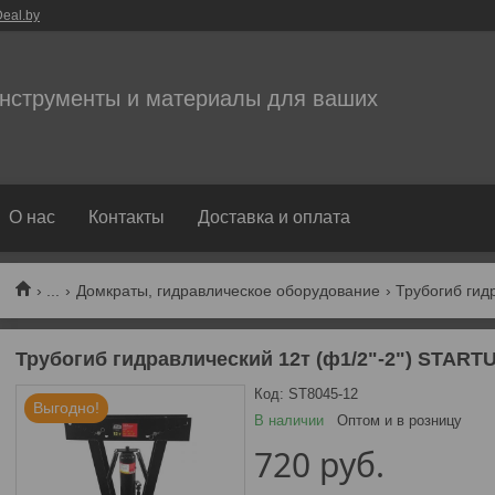
eal.by
нструменты и материалы для ваших
О нас
Контакты
Доставка и оплата
...
Домкраты, гидравлическое оборудование
Трубогиб гидравлический 12т (ф1/2"-2") START
Код:
ST8045-12
Выгодно!
В наличии
Оптом и в розницу
720
руб.