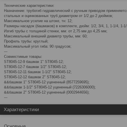
Технические характеристики:
Назначение: трубогиб гидравлический с ручным приводом применяетс
стальных и оцинкованных труб диаметром от 1/2 до 2 дюймов;
Максимальное усилие на штоке, тн: 12;
Размеры насадок (башмаков) в комплекте, дюйм: 1/2, 3/4, 1, 1-1/4, 1-1/
Изгиб трубы с толщиной стенки, мм: от 2,75 мм до 4,25 мм;
Максимальный внешний диаметр трубы, мм: 60;
Профиль трубы: круглый;
Максимальный угол гиба: 90 градусов;
---
Совместимые товары:
ST8045-12-9 башмак 1" ST8045-12;
ST8045-12-7 башмак 1/2" ST8045-12;
ST8045-12-11 башмак 1-1/2" ST8045-12;
ST8045-12-12 башмак 2" ST8045-12;
&&башмак 1" ST8045-12 уцененный (8577259695);
&&башмак 1-1/2" ST8045-12 уцененный (7226306000);
&&башмак 2" ST8045-12 уцененный (0002944656);
---
Характеристики
Основные