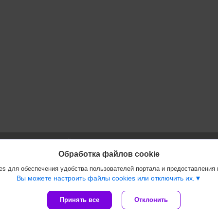
Сайт создан на платформе Deal.by
Политика обработки файлов cookies
Обработка файлов cookie
ООО "Инжеком" |
Пожаловаться на контент
s для обеспечения удобства пользователей портала и предоставления
Select Language
▼
Вы можете настроить файлы cookies или отключить их.
Принять все
Отклонить