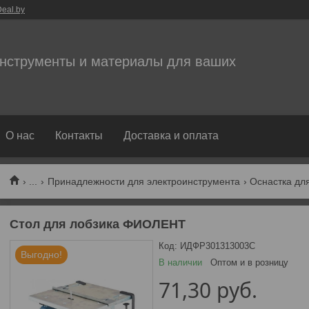
eal.by
нструменты и материалы для ваших
О нас
Контакты
Доставка и оплата
...
Принадлежности для электроинструмента
Оснастка дл
Стол для лобзика ФИОЛЕНТ
Код:
ИДФР301313003С
Выгодно!
В наличии
Оптом и в розницу
71,30
руб.