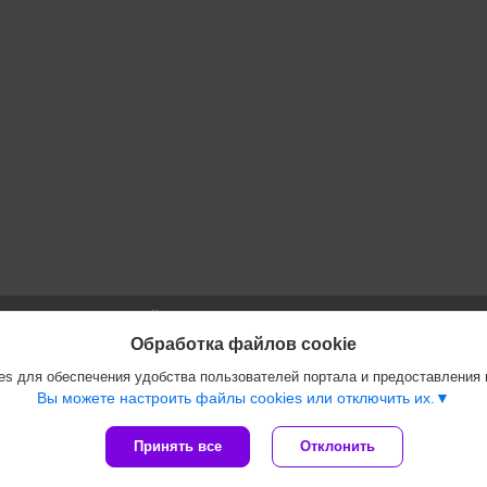
Сайт создан на платформе Deal.by
Политика обработки файлов cookies
Обработка файлов cookie
ООО "Инжеком" |
Пожаловаться на контент
s для обеспечения удобства пользователей портала и предоставления
Select Language
▼
Вы можете настроить файлы cookies или отключить их.
Принять все
Отклонить