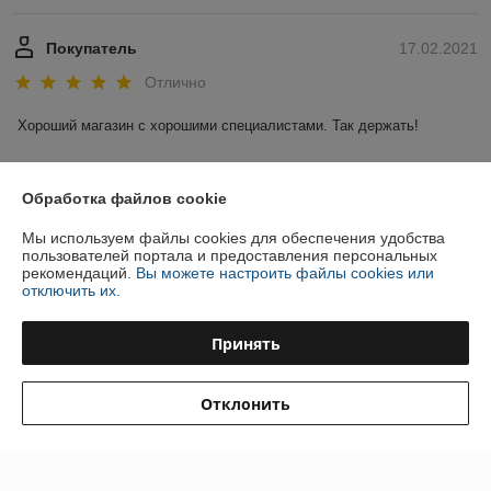
Покупатель
17.02.2021
Отлично
Хороший магазин с хорошими специалистами. Так держать!
Показать все отзывы
Обработка файлов cookie
Мы используем файлы cookies для обеспечения удобства
О нас
пользователей портала и предоставления персональных
рекомендаций.
Вы можете настроить файлы cookies или
отключить их.
Контакты
Принять
Доставка и оплата
График работы
Отклонить
Полная версия сайта