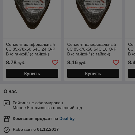
Сегмент шлифовальный
Сегмент шлифовальный
Се
6С 85х78х50 54С 24 О-Р
6С 85х78х50 54С 16 О-Р
6С 
В /с гайкой/ (с гайкой)
В /с гайкой/ (с гайкой)
В /
(LUGAABRASIV)
(LUGAABRASIV)
(L
8,78
8,16
8,
руб.
руб.
Купить
Купить
О нас
Рейтинг не сформирован
Менее 5 отзывов за последний год
Компания продает на
Deal.by
Работает с 01.12.2017