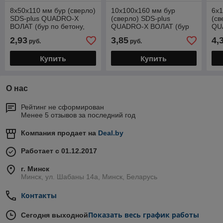
8х50х110 мм бур (сверло)
10х100х160 мм бур
6х1
SDS-plus QUADRO-X
(сверло) SDS-plus
(св
ВОЛАТ (бур по бетону,
QUADRO-X ВОЛАТ (бур
QU
крестовая пластина)
по бетону, крестовая
по 
2,93
3,85
4,
руб.
руб.
пластина)
пла
Купить
Купить
О нас
Рейтинг не сформирован
Менее 5 отзывов за последний год
Компания продает на
Deal.by
Работает с 01.12.2017
г. Минск
Минск, ул. Шабаны 14а, Минск, Беларусь
Контакты
Показать весь график работы
Сегодня выходной