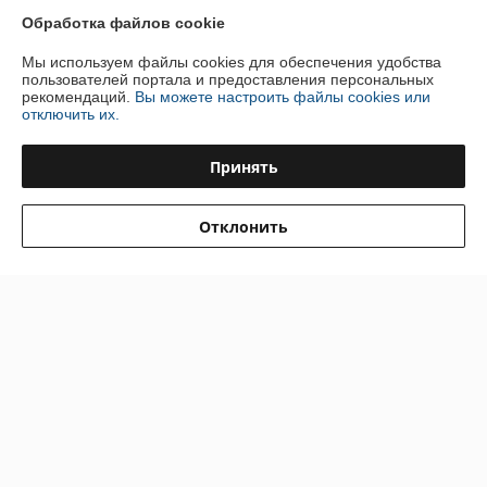
Обработка файлов cookie
Контакты
Мы используем файлы cookies для обеспечения удобства
пользователей портала и предоставления персональных
рекомендаций.
Вы можете настроить файлы cookies или
Доставка и оплата
отключить их.
График работы
Принять
Полная версия сайта
Отклонить
Политика обработки cookies
Сайт создан на платформе Deal.by
Информация для покупателя
Юридическое лицо:
ООО "Инжеком"