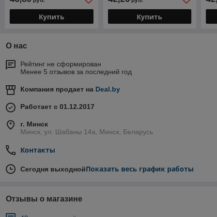
руб.
руб.
(толщина полотна
(пр-во РБ)
(пр
1.75мм)
Купить
Купить
О нас
Рейтинг не сформирован
Менее 5 отзывов за последний год
Компания продает на
Deal.by
Работает с 01.12.2017
г. Минск
Минск, ул. Шабаны 14а, Минск, Беларусь
Контакты
Показать весь график работы
Сегодня выходной
Отзывы о магазине