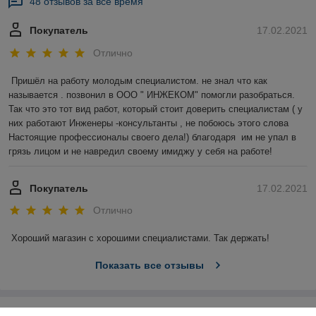
48 отзывов за всё время
Покупатель
17.02.2021
Отлично
Пришёл на работу молодым специалистом. не знал что как 
называется . позвонил в ООО " ИНЖЕКОМ" помогли разобраться. 
Так что это тот вид работ, который стоит доверить специалистам ( у 
них работают Инженеры -консультанты , не побоюсь этого слова 
Настоящие профессионалы своего дела!) благодаря  им не упал в 
грязь лицом и не навредил своему имиджу у себя на работе!
Покупатель
17.02.2021
Отлично
Хороший магазин с хорошими специалистами. Так держать!
Показать все отзывы
О нас