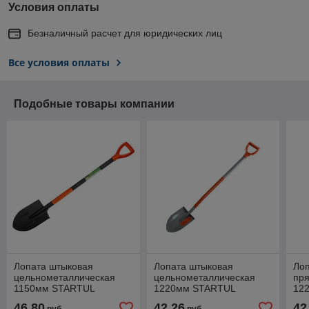
Условия оплаты
Безналичный расчет для юридических лиц
Все условия оплаты
Подобные товары компании
Лопата штыковая
Лопата штыковая
Ло
цельнометаллическая
цельнометаллическая
пря
1150мм STARTUL
1220мм STARTUL
12
GARDEN (ST6087-03)
GARDEN (ST6097-04)
GA
46,80
42,26
42