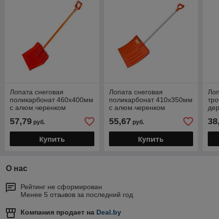
Лопата снеговая
Лопата снеговая
Лоп
поликарбонат 460х400мм
поликарбонат 410х350мм
тро
с алюм.черенком
с алюм.черенком
де
STARTUL PROFI
STARTUL PROFI
(ST
57,79
55,67
38
руб.
руб.
(ST9057-4)
(ST9057-1)
сор
(ударопрочный пластик)
Купить
Купить
О нас
Рейтинг не сформирован
Менее 5 отзывов за последний год
Компания продает на
Deal.by