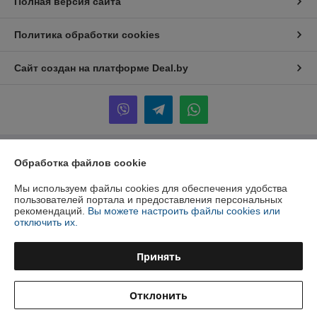
Полная версия сайта
Политика обработки cookies
Сайт создан на платформе Deal.by
Обработка файлов cookie
Информация для покупателя
Юридическое лицо:
ООО "Инжеком"
Мы используем файлы cookies для обеспечения удобства
г. Минск, ул. Шабаны, 14а, к.40
пользователей портала и предоставления персональных
рекомендаций.
Вы можете настроить файлы cookies или
Регистрационный номер ЕГР: 192939798
отключить их.
УНП: 192939798
Принять
Регистрационный орган: Минский горисполком
Дата регистрации компании: 10.07.2017
Отклонить
Ссылка на свидетельство/лицензию