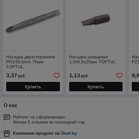
Насадка двухсторонняя
Насадка шлицевая
Нас
PH1/SL5mm 75мм
1,0x5,5x25мм TOPTUL
PZ
TOPTUL
3,37
1,13
9,
руб.
руб.
Купить
Купить
О нас
Рейтинг не сформирован
Менее 5 отзывов за последний год
Компания продает на
Deal.by