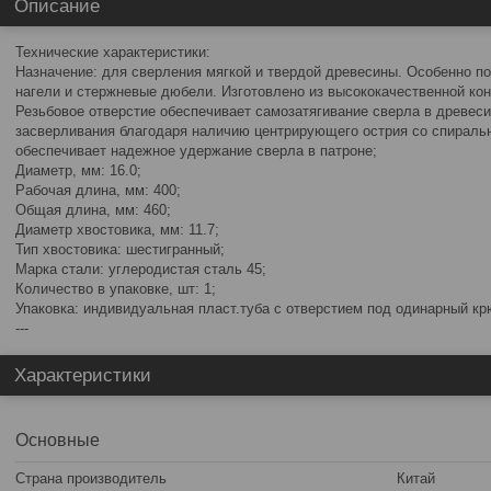
Описание
Технические характеристики:
Назначение: для сверления мягкой и твердой древесины. Особенно п
нагели и стержневые дюбели. Изготовлено из высококачественной кон
Резьбовое отверстие обеспечивает самозатягивание сверла в древеси
засверливания благодаря наличию центрирующего острия со спиральн
обеспечивает надежное удержание сверла в патроне;
Диаметр, мм: 16.0;
Рабочая длина, мм: 400;
Общая длина, мм: 460;
Диаметр хвостовика, мм: 11.7;
Тип хвостовика: шестигранный;
Марка стали: углеродистая сталь 45;
Количество в упаковке, шт: 1;
Упаковка: индивидуальная пласт.туба с отверстием под одинарный кр
---
Характеристики
Основные
Страна производитель
Китай