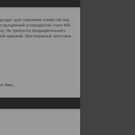
одходит для сверления отверстий под
струкционной углеродистой стали #45.
ну. Не требуется предварительного
ой нарезкой. Шестигранный хвостовик
юк 8мм.;