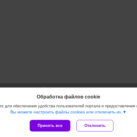
Сайт создан на платформе Deal.by
Политика обработки файлов cookies
Обработка файлов cookie
ООО "Инжеком" |
Пожаловаться на контент
s для обеспечения удобства пользователей портала и предоставления
Select Language
▼
Вы можете настроить файлы cookies или отключить их.
Принять все
Отклонить