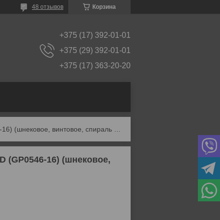
48 отзывов
Корзина
+375 (17) 392-01-01
+375 (29) 392-01-01
+375 (17) 363-20-20
Сверло по дереву спиральное 16х460мм gepard (gp0546-16) (шнековое, винтовое, спираль левиса)
 (GP0546-16) (шнековое,