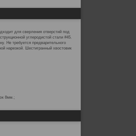
одходит для сверления отверстий под
струкционной углеродистой стали #45.
ну. Не требуется предварительного
ой нарезкой. Шестигранный хвостовик
юк 8мм.;