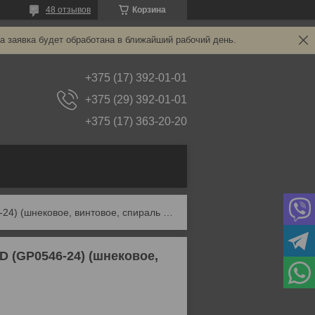
48 отзывов
Корзина
а заявка будет обработана в ближайший рабочий день.
+375 (17) 392-01-01
+375 (29) 392-01-01
+375 (17) 363-20-20
Сверло по дереву спиральное 24х460мм gepard (gp0546-24) (шнековое, винтовое, спираль левиса)
 (GP0546-24) (шнековое,