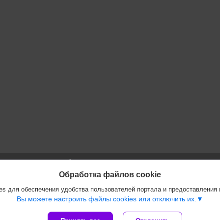
Сайт создан на платформе Deal.by
Политика обработки файлов cookies
Обработка файлов cookie
ООО "Инжеком" |
Пожаловаться на контент
s для обеспечения удобства пользователей портала и предоставления
Select Language
▼
Вы можете настроить файлы cookies или отключить их.