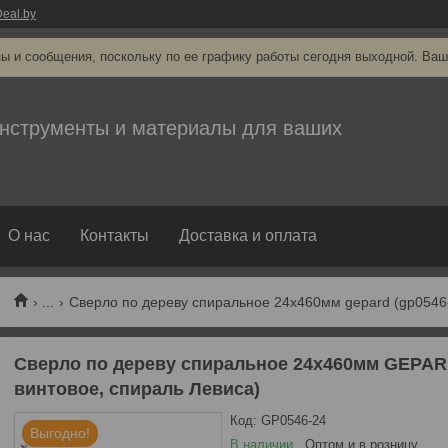
eal.by
ы и сообщения, поскольку по ее графику работы сегодня выходной. Ваш
нструменты и материалы для ваших
О нас
Контакты
Доставка и оплата
...
Сверло по дереву спиральное 24х460мм GEPARD
винтовое, спираль Левиса)
Код:
GP0546-24
Выгодно!
В наличии
Оптом и в розницу