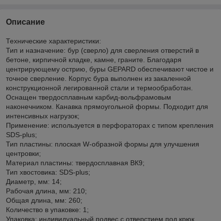
Описание
Технические характеристики:
Тип и назначение: бур (сверло) для сверления отверстий в
бетоне, кирпичной кладке, камне, граните. Благодаря
центрирующему острию, буры GEPARD обеспечивают чистое и
точное сверление. Корпус бура выполнен из закаленной
конструкционной легированной стали и термообработан.
Оснащен твердосплавным карбид-вольфрамовым
наконечником. Канавка прямоугольной формы. Подходит для
интенсивных нагрузок;
Применение: используется в перфораторах с типом крепления
SDS-plus;
Тип пластины: плоская W-образной формы для улучшения
центровки;
Материал пластины: твердосплавная ВК9;
Тип хвостовика: SDS-plus;
Диаметр, мм: 14;
Рабочая длина, мм: 210;
Общая длина, мм: 260;
Количество в упаковке: 1;
Упаковка: индивидуальный подвес с отверстием под крюк