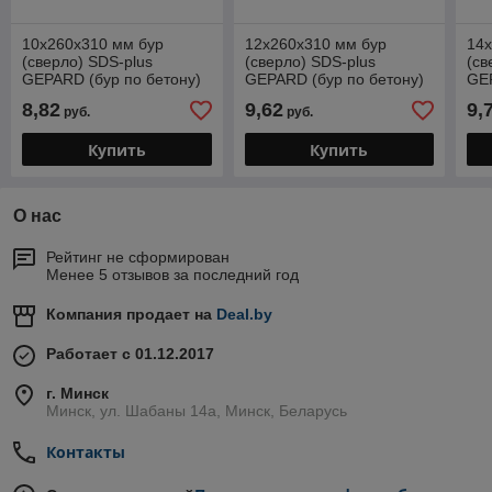
10х260х310 мм бур
12х260х310 мм бур
14
(сверло) SDS-plus
(сверло) SDS-plus
(св
GEPARD (бур по бетону)
GEPARD (бур по бетону)
GEP
8,82
9,62
9,
руб.
руб.
Купить
Купить
О нас
Рейтинг не сформирован
Менее 5 отзывов за последний год
Компания продает на
Deal.by
Работает с 01.12.2017
г. Минск
Минск, ул. Шабаны 14а, Минск, Беларусь
Контакты