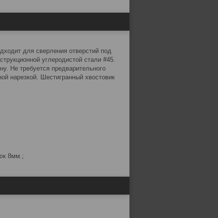
одходит для сверления отверстий под
струкционной углеродистой стали #45.
ну. Не требуется предварительного
ой нарезкой. Шестигранный хвостовик
юк 8мм.;