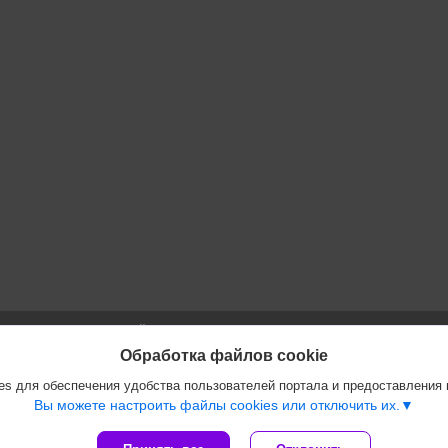
Сайт создан на платформе Deal.by
Политика обработки файлов cookies
Обработка файлов cookie
ООО "Инжеком" |
Пожаловаться на контент
s для обеспечения удобства пользователей портала и предоставления
Select Language
▼
Вы можете настроить файлы cookies или отключить их.