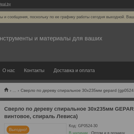
eal.by
ы и сообщения, поскольку по ее графику работы сегодня выходной. Ваш
нструменты и материалы для ваших
О нас
Контакты
Доставка и оплата
...
Сверло по дереву спиральное 30х235мм GEPARD
винтовое, спираль Левиса)
Код:
GP0524-30
Выгодно!
В наличии
Оптом и в розницу