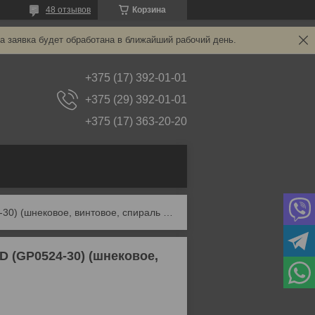
48 отзывов
Корзина
а заявка будет обработана в ближайший рабочий день.
+375 (17) 392-01-01
+375 (29) 392-01-01
+375 (17) 363-20-20
Сверло по дереву спиральное 30х235мм gepard (gp0524-30) (шнековое, винтовое, спираль левиса)
 (GP0524-30) (шнековое,