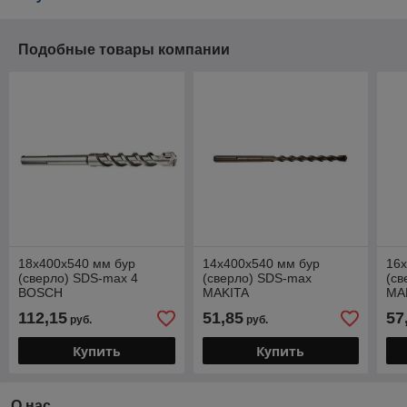
Подобные товары компании
18х400х540 мм бур
14х400х540 мм бур
16
(сверло) SDS-max 4
(сверло) SDS-max
(св
BOSCH
MAKITA
MA
112,15
51,85
57
руб.
руб.
Купить
Купить
О нас