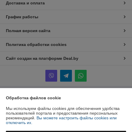
Доставка и оплата
График работы
Полная версия сайта
Политика обработки cookies
Сайт создан на платформе Deal.by
Обработка файлов cookie
Информация для покупателя
Юридическое лицо:
ООО "Инжеком"
Мы используем файлы cookies для обеспечения удобства
г. Минск, ул. Шабаны, 14а, к.40
пользователей портала и предоставления персональных
рекомендаций.
Вы можете настроить файлы cookies или
Регистрационный номер ЕГР: 192939798
отключить их.
УНП: 192939798