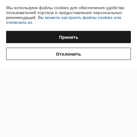
Контакты
Мы используем файлы cookies для обеспечения удобства
пользователей портала и предоставления персональных
рекомендаций.
Вы можете настроить файлы cookies или
Доставка и оплата
отключить их.
График работы
Принять
Полная версия сайта
Отклонить
Политика обработки cookies
Сайт создан на платформе Deal.by
Информация для покупателя
Юридическое лицо:
ООО "Инжеком"
г. Минск, ул. Шабаны, 14а, к.40