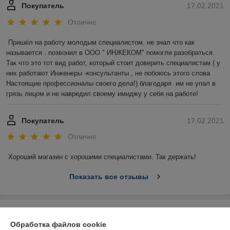
Покупатель
17.02.2021
Отлично
Пришёл на работу молодым специалистом. не знал что как 
называется . позвонил в ООО " ИНЖЕКОМ" помогли разобраться. 
Так что это тот вид работ, который стоит доверить специалистам ( у 
них работают Инженеры -консультанты , не побоюсь этого слова 
Настоящие профессионалы своего дела!) благодаря  им не упал в 
грязь лицом и не навредил своему имиджу у себя на работе!
Покупатель
17.02.2021
Отлично
Хороший магазин с хорошими специалистами. Так держать!
Показать все отзывы
О нас
Обработка файлов cookie