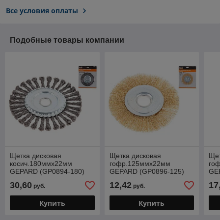
Все условия оплаты
Подобные товары компании
Щетка дисковая
Щетка дисковая
Щет
косич.180ммх22мм
гофр.125ммх22мм
го
GEPARD (GP0894-180)
GEPARD (GP0896-125)
GE
(плоская, для УШМ, в
(плоская, для УШМ, в
(пл
30,60
12,42
17
руб.
руб.
блистере)
блистере)
бли
Купить
Купить