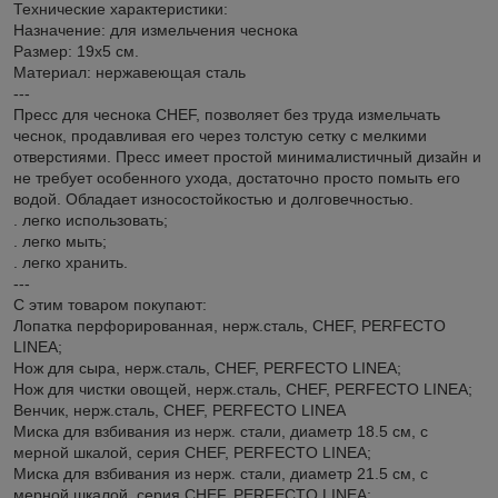
Технические характеристики:
Назначение: для измельчения чеснока
Размер: 19х5 см.
Материал: нержавеющая сталь
---
Пресс для чеснока CHEF, позволяет без труда измельчать
чеснок, продавливая его через толстую сетку с мелкими
отверстиями. Пресс имеет простой минималистичный дизайн и
не требует особенного ухода, достаточно просто помыть его
водой. Обладает износостойкостью и долговечностью.
. легко использовать;
. легко мыть;
. легко хранить.
---
С этим товаром покупают:
Лопатка перфорированная, нерж.сталь, CHEF, PERFECTO
LINEA;
Нож для сыра, нерж.сталь, CHEF, PERFECTO LINEA;
Нож для чистки овощей, нерж.сталь, CHEF, PERFECTO LINEA;
Венчик, нерж.сталь, CHEF, PERFECTO LINEA
Миска для взбивания из нерж. стали, диаметр 18.5 см, с
мерной шкалой, серия CHEF, PERFECTO LINEA;
Миска для взбивания из нерж. стали, диаметр 21.5 см, с
мерной шкалой, серия CHEF, PERFECTO LINEA;