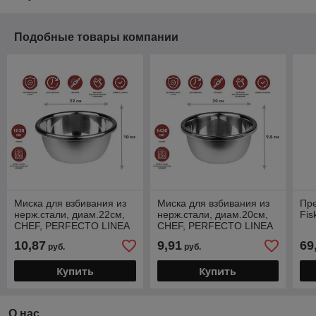
Подобные товары компании
Миска для взбивания из
Миска для взбивания из
Пре
нерж.стали, диам.22см,
нерж.стали, диам.20см,
Fis
CHEF, PERFECTO LINEA
CHEF, PERFECTO LINEA
(22х10 см., 1830 мл)
(20х9.5 см., 1430 мл)
10,87
9,91
69
руб.
руб.
Купить
Купить
О нас