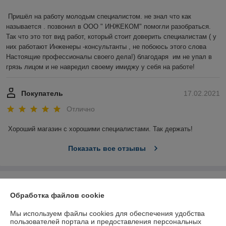
Пришёл на работу молодым специалистом. не знал что как 
называется . позвонил в ООО " ИНЖЕКОМ" помогли разобраться. 
Так что это тот вид работ, который стоит доверить специалистам ( у 
них работают Инженеры -консультанты , не побоюсь этого слова 
Настоящие профессионалы своего дела!) благодаря  им не упал в 
грязь лицом и не навредил своему имиджу у себя на работе!
Покупатель
17.02.2021
Отлично
Хороший магазин с хорошими специалистами. Так держать!
Показать все отзывы
О нас
Обработка файлов cookie
Контакты
Мы используем файлы cookies для обеспечения удобства
пользователей портала и предоставления персональных