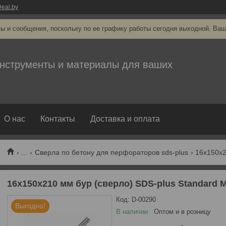
eal.by
ы и сообщения, поскольку по ее графику работы сегодня выходной. Ваш
нструменты и материалы для ваших
О нас
Контакты
Доставка и оплата
...
Сверла по бетону для перфораторов sds-plus
16х150х210 мм бур (сверло) SDS-plus Standard 
Код:
D-00290
Выгодно!
В наличии
Оптом и в розницу