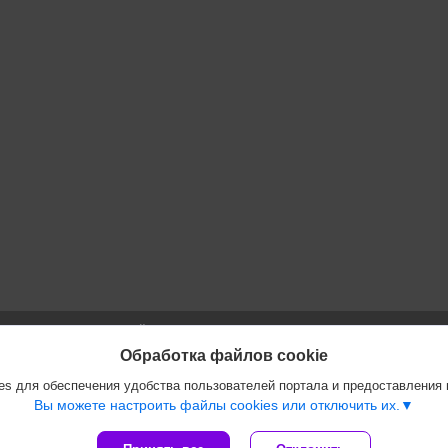
Сайт создан на платформе Deal.by
Политика обработки файлов cookies
Обработка файлов cookie
ООО "Инжеком" |
Пожаловаться на контент
s для обеспечения удобства пользователей портала и предоставления
Select Language
▼
Вы можете настроить файлы cookies или отключить их.