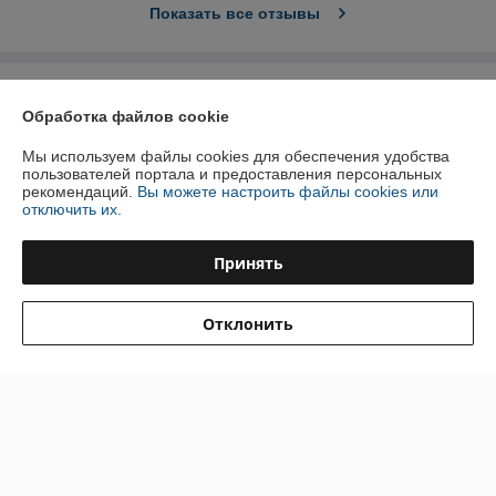
Показать все отзывы
О нас
Обработка файлов cookie
Контакты
Мы используем файлы cookies для обеспечения удобства
пользователей портала и предоставления персональных
рекомендаций.
Вы можете настроить файлы cookies или
Доставка и оплата
отключить их.
График работы
Принять
Полная версия сайта
Отклонить
Политика обработки cookies
Сайт создан на платформе Deal.by