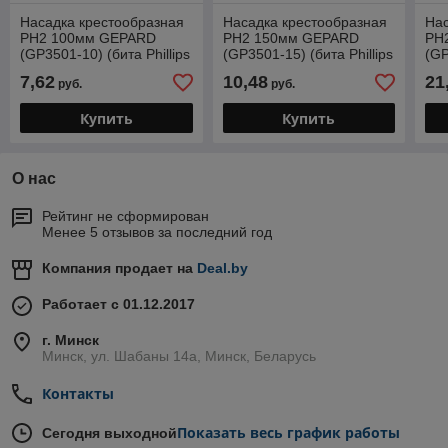
Насадка крестообразная
Насадка крестообразная
Нас
PH2 100мм GEPARD
PH2 150мм GEPARD
PH
(GP3501-10) (бита Phillips
(GP3501-15) (бита Phillips
(GP
сталь S2 магнитная)
сталь S2 магнитная)
ста
7,62
10,48
21
руб.
руб.
Купить
Купить
О нас
Рейтинг не сформирован
Менее 5 отзывов за последний год
Компания продает на
Deal.by
Работает с 01.12.2017
г. Минск
Минск, ул. Шабаны 14а, Минск, Беларусь
Контакты
Показать весь график работы
Сегодня выходной