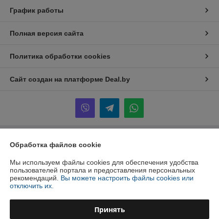
График работы
Полная версия сайта
Политика обработки cookies
Сайт создан на платформе Deal.by
Обработка файлов cookie
Информация для покупателя
Юридическое лицо:
ООО "Инжеком"
Мы используем файлы cookies для обеспечения удобства
г. Минск, ул. Шабаны, 14а, к.40
пользователей портала и предоставления персональных
рекомендаций.
Вы можете настроить файлы cookies или
Регистрационный номер ЕГР: 192939798
отключить их.
УНП: 192939798
Принять
Регистрационный орган: Минский горисполком