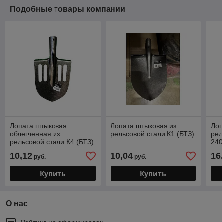
Подобные товары компании
Лопата штыковая
Лопата штыковая из
Лоп
облегченная из
рельсовой стали К1 (БТЗ)
рел
рельсовой стали К4 (БТЗ)
24
GA
10,12
10,04
16
руб.
руб.
(то
1.8
Купить
Купить
О нас