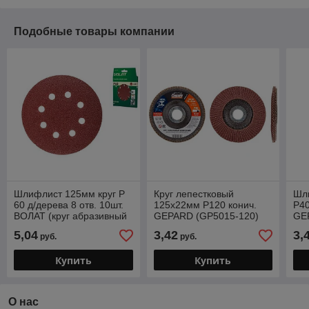
Подобные товары компании
Шлифлист 125мм круг Р
Круг лепестковый
Шл
60 д/дерева 8 отв. 10шт.
125х22мм P120 конич.
Р40
ВОЛАТ (круг абразивный
GEPARD (GP5015-120)
GE
шлифовальный
(конический КЛТ-2)
(кр
5,04
3,42
3,
руб.
руб.
перфорированный)
шл
пе
Купить
Купить
О нас