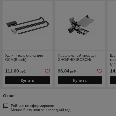
Удлинитель стола для
Паралельный упор для
Щет
GCM(Bosch)
GHO/PHO (BOSCH)
ко
(д
бол
111,60
96,84
14
руб.
руб.
тор
Купить
Купить
О нас
Рейтинг не сформирован
Менее 5 отзывов за последний год