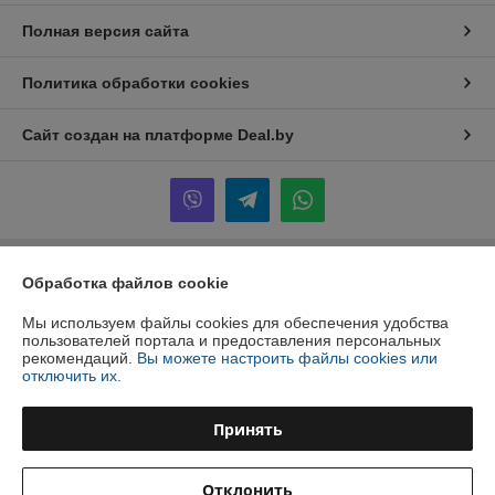
Полная версия сайта
Политика обработки cookies
Сайт создан на платформе Deal.by
Обработка файлов cookie
Информация для покупателя
Юридическое лицо:
ООО "Инжеком"
Мы используем файлы cookies для обеспечения удобства
г. Минск, ул. Шабаны, 14а, к.40
пользователей портала и предоставления персональных
рекомендаций.
Вы можете настроить файлы cookies или
Регистрационный номер ЕГР: 192939798
отключить их.
УНП: 192939798
Принять
Регистрационный орган: Минский горисполком
Дата регистрации компании: 10.07.2017
Отклонить