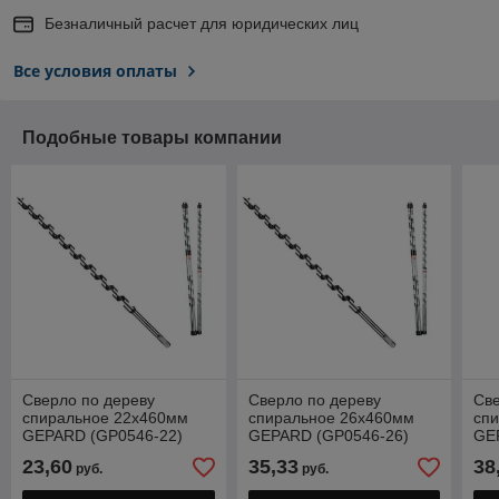
Безналичный расчет для юридических лиц
Все условия оплаты
Подобные товары компании
Сверло по дереву
Сверло по дереву
Све
спиральное 22х460мм
спиральное 26х460мм
сп
GEPARD (GP0546-22)
GEPARD (GP0546-26)
GE
(шнековое, винтовое,
(шнековое, винтовое,
(шн
23,60
35,33
38
руб.
руб.
спираль Левиса)
спираль Левиса)
спи