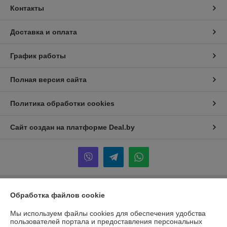
Контакты
Доставка и оплата
График работы
Полная версия сайта
Политика обработки cookies
Сайт создан на платформе Deal.by
Обработка файлов cookie
Информация для покупателя
Юридическое лицо:
ООО "Инжеком"
Мы используем файлы cookies для обеспечения удобства
г. Минск, ул. Шабаны, 14а, к.40
пользователей портала и предоставления персональных