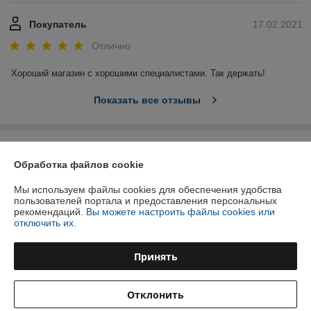
Покупатель
17.02.2021
Отлично
Хороший магазин с хорошими специалистами. Так держать!
Показать все отзывы
О нас
Обработка файлов cookie
Контакты
Мы используем файлы cookies для обеспечения удобства
пользователей портала и предоставления персональных
рекомендаций.
Вы можете настроить файлы cookies или
Доставка и оплата
отключить их.
График работы
Принять
Полная версия сайта
Отклонить
Политика обработки cookies