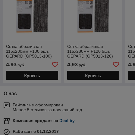
Сетка абразивная
Сетка абразивная
Сет
115х280мм Р100 5шт.
115х280мм Р120 5шт.
115
GEPARD (GP5013-100)
GEPARD (GP5013-120)
GE
4,93
4,93
4,
руб.
руб.
Купить
Купить
О нас
Рейтинг не сформирован
Менее 5 отзывов за последний год
Компания продает на
Deal.by
Работает с 01.12.2017