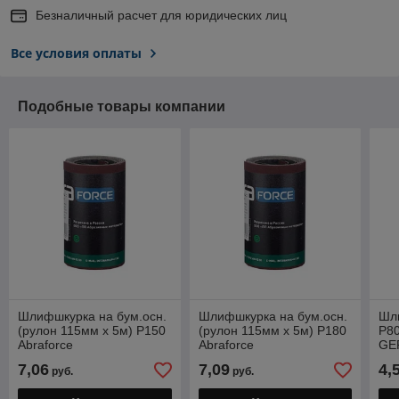
Безналичный расчет для юридических лиц
Все условия оплаты
Подобные товары компании
Шлифшкурка на бум.осн.
Шлифшкурка на бум.осн.
Шл
(рулон 115мм х 5м) Р150
(рулон 115мм х 5м) Р180
Р80
Abraforce
Abraforce
GE
(бу
7,06
7,09
4,
руб.
руб.
абр
шл