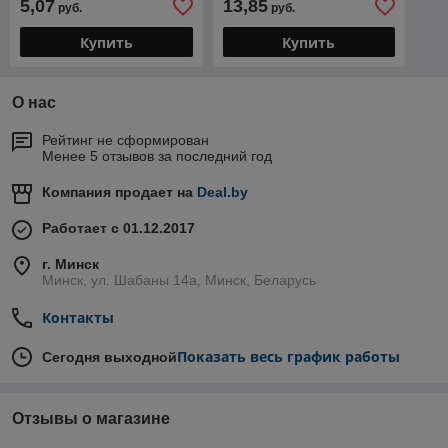
5,07
13,85
руб.
руб.
внутренних работ,
внутренних работ,
укрывная)
Купить
Купить
О нас
Рейтинг не сформирован
Менее 5 отзывов за последний год
Компания продает на
Deal.by
Работает с 01.12.2017
г. Минск
Минск, ул. Шабаны 14а, Минск, Беларусь
Контакты
Показать весь график работы
Сегодня выходной
Отзывы о магазине