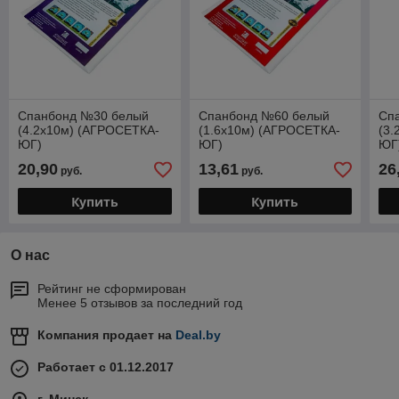
Спанбонд №30 белый
Спанбонд №60 белый
Сп
(4.2x10м) (АГРОСЕТКА-
(1.6x10м) (АГРОСЕТКА-
(3.
ЮГ)
ЮГ)
ЮГ
20,90
13,61
26
руб.
руб.
Купить
Купить
О нас
Рейтинг не сформирован
Менее 5 отзывов за последний год
Компания продает на
Deal.by
Работает с 01.12.2017