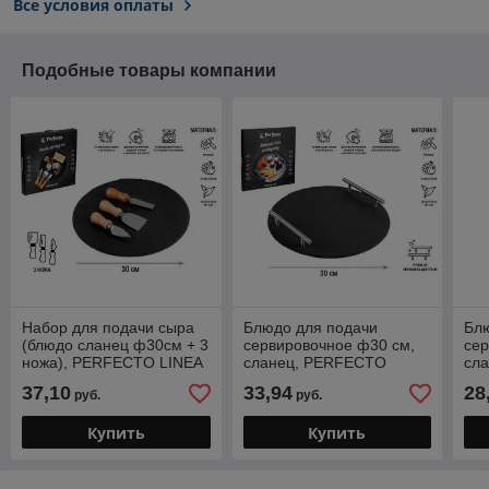
Все условия оплаты
Подобные товары компании
Набор для подачи сыра
Блюдо для подачи
Бл
(блюдо сланец ф30см + 3
сервировочное ф30 см,
сер
ножа), PERFECTO LINEA
сланец, PERFECTO
сл
LINEA
LI
37,10
33,94
28
руб.
руб.
Купить
Купить