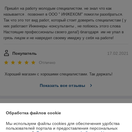
Пришёл на работу молодым специалистом. не знал что как 
называется . позвонил в ООО " ИНЖЕКОМ" помогли разобраться. 
Так что это тот вид работ, который стоит доверить специалистам ( у 
них работают Инженеры -консультанты , не побоюсь этого слова 
Настоящие профессионалы своего дела!) благодаря  им не упал в 
грязь лицом и не навредил своему имиджу у себя на работе!
Покупатель
17.02.2021
Отлично
Хороший магазин с хорошими специалистами. Так держать!
Показать все отзывы
О нас
Обработка файлов cookie
Контакты
Мы используем файлы cookies для обеспечения удобства
пользователей портала и предоставления персональных