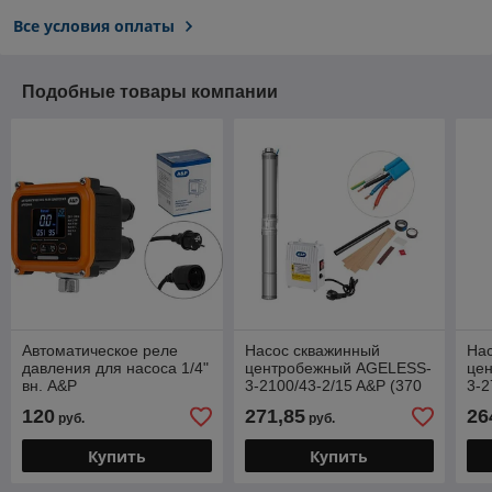
Все условия оплаты
Подобные товары компании
Автоматическое реле
Насос скважинный
На
давления для насоса 1/4"
центробежный AGELESS-
це
вн. A&P
3-2100/43-2/15 A&P (370
3-2
Вт, 2,7 м3/ч, 60м, 3" / 7,62
Вт,
120
271,85
26
руб.
руб.
см)
см)
Купить
Купить