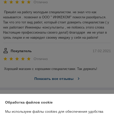
Отлично
Пришёл на работу молодым специалистом. не знал что как 
называется . позвонил в ООО " ИНЖЕКОМ" помогли разобраться. 
Так что это тот вид работ, который стоит доверить специалистам ( у 
них работают Инженеры -консультанты , не побоюсь этого слова 
Настоящие профессионалы своего дела!) благодаря  им не упал в 
грязь лицом и не навредил своему имиджу у себя на работе!
Покупатель
17.02.2021
Отлично
Хороший магазин с хорошими специалистами. Так держать!
Показать все отзывы
О нас
Обработка файлов cookie
Контакты
Мы используем файлы cookies для обеспечения удобства