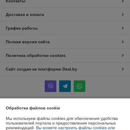
Контакты
Доставка и оплата
График работы
Полная версия сайта
Политика обработки cookies
Сайт создан на платформе Deal.by
Обработка файлов cookie
Информация для покупателя
Юридическое лицо:
ООО "Инжеком"
Мы используем файлы cookies для обеспечения удобства
г. Минск, ул. Шабаны, 14а, к.40
пользователей портала и предоставления персональных
рекомендаций.
Вы можете настроить файлы cookies или