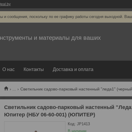
eal.by
ы и сообщения, поскольку по ее графику работы сегодня выходной. Ваш
нструменты и материалы для ваших
О нас
Контакты
Доставка и оплата
...
Светильник садово-парковый настенный "Леда1
Юпитер (НБУ 06-60-001) (ЮПИТЕР)
Код:
JP1413
В наличии