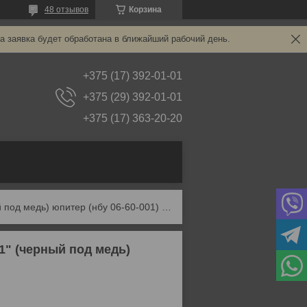
48 отзывов
Корзина
а заявка будет обработана в ближайший рабочий день.
+375 (17) 392-01-01
+375 (29) 392-01-01
+375 (17) 363-20-20
Светильник садово-парковый настенный "леда1" (черный под медь) юпитер (нбу 06-60-001) (юпитер)
" (черный под медь)