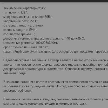
Технические характеристики:
тип цоколя: E27;
мощность лампы, не более:60Вт;
напряжение сети: 220В;
материал: пластик, стекло;
степень защиты: IP44;
количество граней: 6;
допустима температура эксплуатации: от -40 до +45 С;
габаритные размеры: 190х225х340мм;
срок службы: не менее 10 лет;
гарантийный срок эксплуатации: 18 месяцев со дня продажи через ро
---
Садово-парковый светильник Юпитер является не только источником 
элегантная классическая форма плафонов идеально подойдет для оф
декоративных архитектурных элементов. Основным преимуществом я
внешней среде.
В качестве источника света в светильниках применяется лампа со с
использовать светодиодные ламп Юпитер, что обеспечит максимальн
энергопотреблении.
Светильник поставляется в индивидуальной розничной картонной упак
комплектующие материалы входят в комплект поставки.