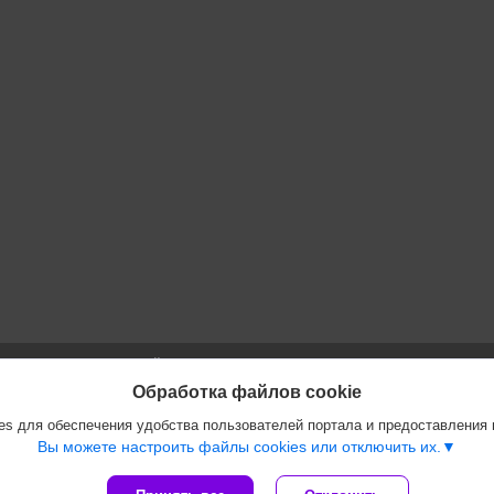
Сайт создан на платформе Deal.by
Политика обработки файлов cookies
Обработка файлов cookie
ООО "Инжеком" |
Пожаловаться на контент
s для обеспечения удобства пользователей портала и предоставления
Select Language
▼
Вы можете настроить файлы cookies или отключить их.