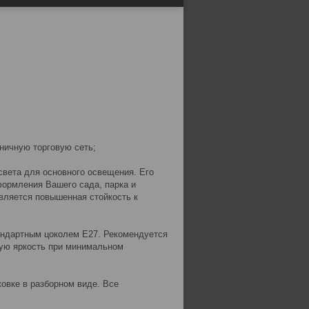
зничную торговую сеть;
света для основного освещения. Его
ормления Вашего сада, парка и
вляется повышенная стойкость к
тандартным цоколем Е27. Рекомендуется
ую яркость при минимальном
овке в разборном виде. Все