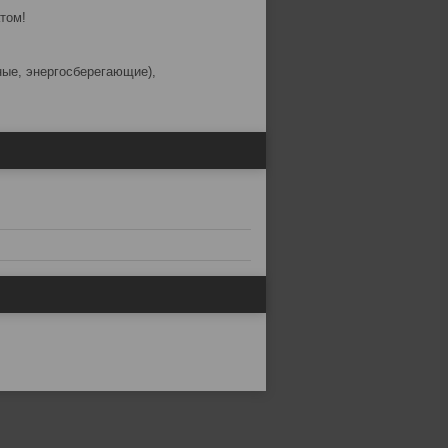
том!
ные, энергосберегающие),